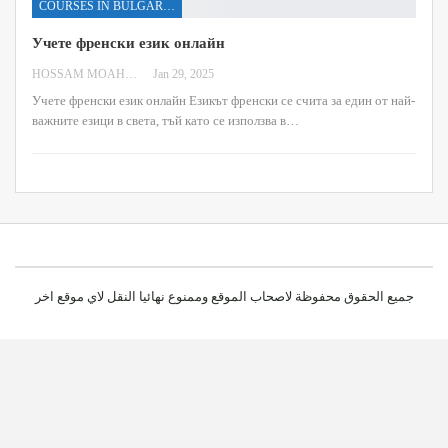
COURSES IN BULGARIAN
Учете френски език онлайн
HOSSAM MOAHMED
Jan 29, 2025
Учете френски език онлайн
Езикът френски се счита за един от най-
важните езици в света, тъй като се използва в
…
جميع الحقوق محفوظة لاصحاب الموقع وممنوع نهائيا النقل لاي موقع اخر