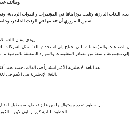
وظائف خدمة براتب 5500 جنيها – وأيض
أنه من الضروري أن تتعلمها في الوقت الحاضر، وخ
1- يؤدي إتقان اللغة الإنجليزية في تحسين فرصك في الحصول على وظيفة.
4- تعد اللغة الإنجليزية الأكثر انتشاراً في العالم، حيث يجيد أكثر من 1.5 مليار شخص استخدامها كلغة أولى أو ثانية.
5- اللغة الإنجليزية هي الأهم في لغة الأعمال الدولية والعلوم والتكنولوجيا والدبلوماسية.
أول خطوة تحدد مستواك ولفين عايز توصل، سيعطيك اختبار ا
الخطوة الثانية كورس اون لاين .. الك