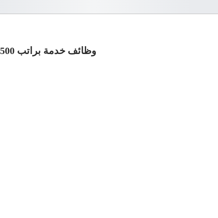
وظائف خدمة براتب 5500 جنيها – وأيضًا كورس لغة إنجليزية مجانًا