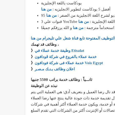
بودكاست باللغة الإنجليزية
أفضل 5 بودكاست لتطوير الانجليزيه :
من هنا
فيديو لشرح اللغة الانجليزية من الصفر :
من هنا
اً لتطوير اللغة الإنجليزية :
من هنا
 استخداماً مترجمة :
من هنا
لتوظيف المفتوحة تابع قناة شغل علي تليجرام من هنا
وظائف قد تهمك ،
وظيفة خدمة عملاء في Etisalat
》
خدمة عملاء بالفروع في شركة ڤودافون
》
خدمة عملاء فى شركة فودافون Vois Egypt
》
اعلان وظائف بـنـك مـصـر
》
ثانـــياً : وظائف خدمة براتب 5500 جنيها
نبذه عن الوظيفة
 نال رضا العميل و بتعريف أدق: هي العملية التي يتم
 أو خدمة، ويكون خدمة العملاء أكثر أهمية في شركات