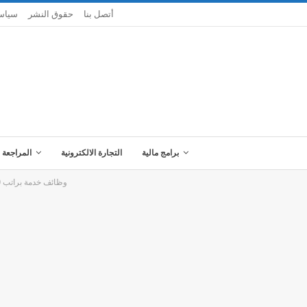
أتصل بنا
حقوق النشر
سياس
برامج مالية
التجارة الالكترونية
المراجعة 
وظائف خدمة براتب 5500 جنيها – وأيضًا كورس لغة إنجليزية مجانًا