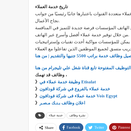
تاريخ خدمة العملاء
اء متعددة القنوات باعتبارها جانبًا رئيسيًا من جوانب
نجاح الأعمال.
ع الهاتف المؤسسات فرصة جديدة للتميز في المنافسة
من خلال توفير خدمة عملاء أفضل وأسرع عبر الهاتف.
، يمكن للمؤسسات مواكبة أحدث تقنيات وإستراتيجيات
صيل
وظائف خدمة براتب 5500 جنيها
والتقديم | من هنا
لتوظيف المفتوحة تابع قناة شغل علي تليجرام من هنا
وظائف قد تهمك ،
وظيفة خدمة عملاء في Etisalat
》
خدمة عملاء بالفروع في شركة ڤودافون
》
خدمة عملاء فى شركة فودافون Vois Egypt
》
اعلان وظائف بـنـك مـصـر
》
نشرة وظائف
خدمة عملاء
Facebook
Twitter
Pinterest
Share