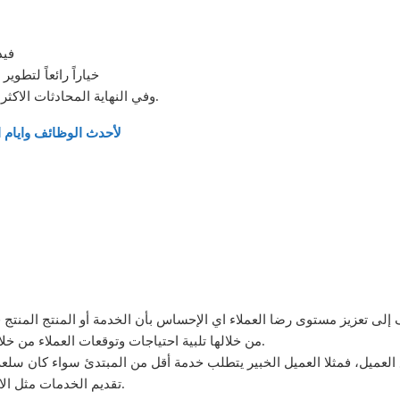
95 
3 قنوات علي YouTube خياراً رائع
و الله يرزقكم جميعًا.
وفي النهاية المحادثات الاكثر
لأحدث الوظائف وايام ا
ى تعزيز مستوى رضا العملاء اي الإحساس بأن الخدمة أو المنتج المنتج قد
من خلالها تلبية احتياجات وتوقعات العملاء من خلال تقديمة خدمة ذات جودة عالية ينتج عنها رضا العملاء.
العميل، فمثلا العميل الخبير يتطلب خدمة أقل من المبتدئ سواء كان سلعة
تقديم الخدمات مثل الاتصالات أو الإنترنت أكثر من الشركات التي تقدم السلع.