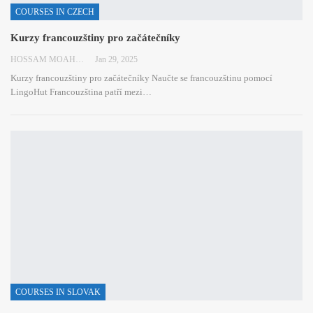
COURSES IN CZECH
Kurzy francouzštiny pro začátečníky
HOSSAM MOAHMED
Jan 29, 2025
Kurzy francouzštiny pro začátečníky
Naučte se francouzštinu pomocí
LingoHut
Francouzština patří mezi
…
COURSES IN SLOVAK