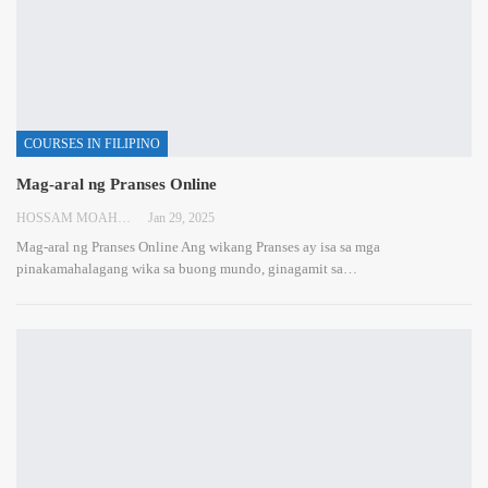
COURSES IN FILIPINO
Mag-aral ng Pranses Online
HOSSAM MOAHMED
Jan 29, 2025
Mag-aral ng Pranses Online
Ang wikang Pranses ay isa sa mga
pinakamahalagang wika sa buong mundo, ginagamit sa
…