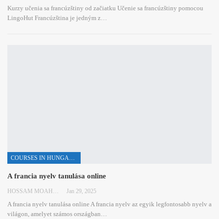
Kurzy učenia sa francúzštiny od začiatku
Učenie sa francúzštiny pomocou
LingoHut
Francúzština je jedným z
…
COURSES IN HUNGARIAN
A francia nyelv tanulása online
HOSSAM MOAHMED
Jan 29, 2025
A francia nyelv tanulása online
A francia nyelv az egyik legfontosabb nyelv a
világon, amelyet számos országban
…