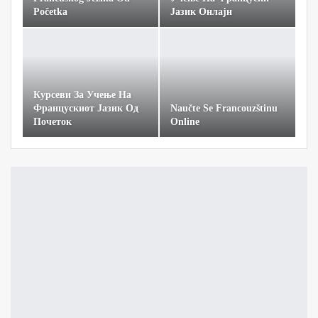
Početka
Јазик Онлајн
Курсеви За Учење На
Францускиот Јазик Од
Naučte Se Francouzštinu
Почеток
Online