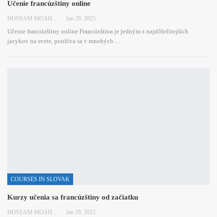
Učenie francúzštiny online
HOSSAM MOAHMED
Jan 29, 2025
Učenie francúzštiny online
Francúzština je jedným z najdôležitejších
jazykov na svete, používa sa v mnohých
…
COURSES IN SLOVAK
Kurzy učenia sa francúzštiny od začiatku
HOSSAM MOAHMED
Jan 29, 2025