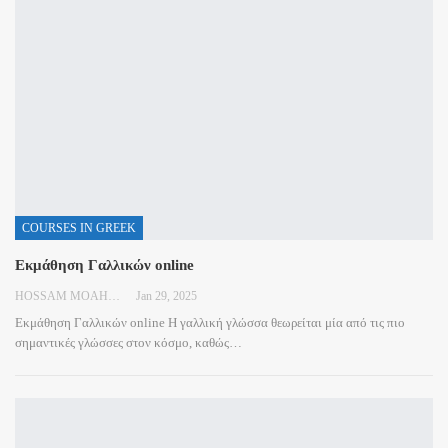
COURSES IN GREEK
Εκμάθηση Γαλλικών online
HOSSAM MOAHMED
Jan 29, 2025
Εκμάθηση Γαλλικών online
Η γαλλική γλώσσα θεωρείται μία από τις πιο
σημαντικές γλώσσες στον κόσμο, καθώς
…