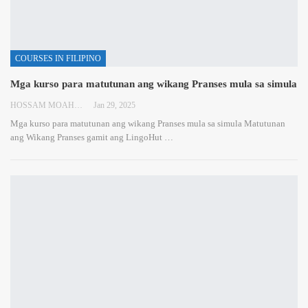
COURSES IN FILIPINO
Mga kurso para matutunan ang wikang Pranses mula sa simula
HOSSAM MOAHMED
Jan 29, 2025
Mga kurso para matutunan ang wikang Pranses mula sa simula
Matutunan
ang Wikang Pranses gamit ang LingoHut
…