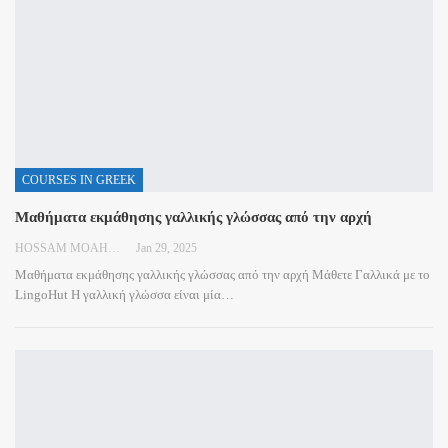
COURSES IN GREEK
Μαθήματα εκμάθησης γαλλικής γλώσσας από την αρχή
HOSSAM MOAHMED
Jan 29, 2025
Μαθήματα εκμάθησης γαλλικής γλώσσας από την αρχή
Μάθετε Γαλλικά με το
LingoHut
Η γαλλική γλώσσα είναι μία
…