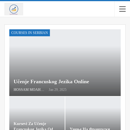
COURSES IN SERBIAN
Učenje Francuskog Jezika Online
HOSSAM MOAHMED
Jan 29, 2025
Kursevi Za Učenje
Francuskog Jezika Od
Учење На Француски