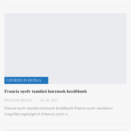
COURSES IN HUNGARIAN
Francia nyelv tanulási kurzusok kezdőknek
HOSSAM MOAHMED
Jan 29, 2025
Francia nyelv tanulási kurzusok kezdőknek
Francia nyelv tanulása a
LingoHut segítségével
A francia nyelv a
…