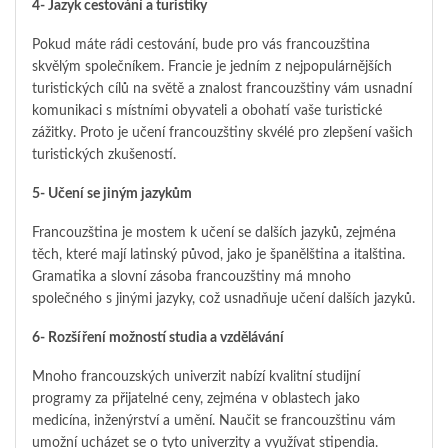
4- Jazyk cestování a turistiky
Pokud máte rádi cestování, bude pro vás francouzština
skvělým společníkem. Francie je jedním z nejpopulárnějších
turistických cílů na světě a znalost francouzštiny vám usnadní
komunikaci s místními obyvateli a obohatí vaše turistické
zážitky. Proto je učení francouzštiny skvélé pro zlepšení vašich
turistických zkušeností.
5- Učení se jiným jazykům
Francouzština je mostem k učení se dalších jazyků, zejména
těch, které mají latinský původ, jako je španělština a italština.
Gramatika a slovní zásoba francouzštiny má mnoho
společného s jinými jazyky, což usnadňuje učení dalších jazyků.
6- Rozšíření možností studia a vzdělávání
Mnoho francouzských univerzit nabízí kvalitní studijní
programy za přijatelné ceny, zejména v oblastech jako
medicína, inženýrství a umění. Naučit se francouzštinu vám
umožní ucházet se o tyto univerzity a využívat stipendia.