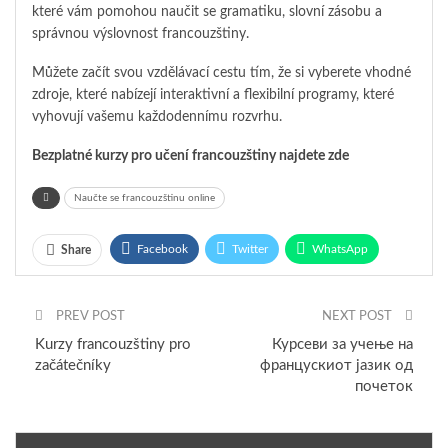
které vám pomohou naučit se gramatiku, slovní zásobu a
správnou výslovnost francouzštiny.
Můžete začít svou vzdělávací cestu tím, že si vyberete vhodné
zdroje, které nabízejí interaktivní a flexibilní programy, které
vyhovují vašemu každodennímu rozvrhu.
Bezplatné kurzy pro učení francouzštiny najdete zde
Naučte se francouzštinu online
Facebook
Twitter
WhatsApp
Share
Pinterest
Email
Google+
PREV POST
NEXT POST
ReddIt
Kurzy francouzštiny pro
Курсеви за учење на
začátečníky
францускиот јазик од
почеток