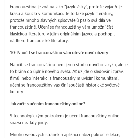
Francouzština je známá jako “jazyk lásky”, protože vyjadřuje
krásu a kouzlo v komunikaci. Je to také jazyk literatury,
protože mnoho slavných spisovatelů psalo svá díla ve
francouzštině. Učení se francouzštiny vám umožní číst
klasickou literaturu v jejím originálním jazyce a pochopit
nádheru francouzské literatury.
10- Naučit se francouzštinu vám otevře nové obzory
Naučit se francouzštinu není jen o studiu nového jazyka, ale je
to brána do úplně nového světa. Ať už jde o sledování zpráv,
filmů, nebo interakci s francouzsky mluvícími komunitami,
učení se francouzštiny vás činí součástí historické světové
kultury.
Jak začít s učením francouzštiny online?
S technologickým pokrokem je učení francouzštiny online
snazší než kdy jindy.
Mnoho webových stránek a aplikací nabízí pokročilé lekce,