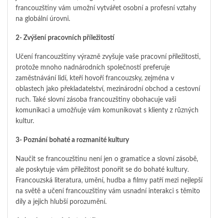
francouzštiny vám umožní vytvářet osobní a profesní vztahy
na globální úrovni.
2- Zvýšení pracovních příležitostí
Učení francouzštiny výrazně zvyšuje vaše pracovní příležitosti,
protože mnoho nadnárodních společností preferuje
zaměstnávání lidí, kteří hovoří francouzsky, zejména v
oblastech jako překladatelství, mezinárodní obchod a cestovní
ruch. Také slovní zásoba francouzštiny obohacuje vaši
komunikaci a umožňuje vám komunikovat s klienty z různých
kultur.
3- Poznání bohaté a rozmanité kultury
Naučit se francouzštinu není jen o gramatice a slovní zásobě,
ale poskytuje vám příležitost ponořit se do bohaté kultury.
Francouzská literatura, umění, hudba a filmy patří mezi nejlepší
na světě a učení francouzštiny vám usnadní interakci s těmito
díly a jejich hlubší porozumění.