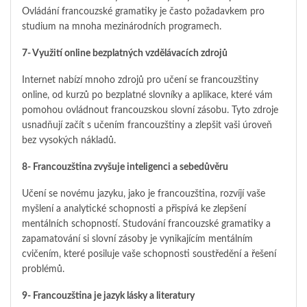
Ovládání francouzské gramatiky je často požadavkem pro
studium na mnoha mezinárodních programech.
7- Využití online bezplatných vzdělávacích zdrojů
Internet nabízí mnoho zdrojů pro učení se francouzštiny
online, od kurzů po bezplatné slovníky a aplikace, které vám
pomohou ovládnout francouzskou slovní zásobu. Tyto zdroje
usnadňují začít s učením francouzštiny a zlepšit vaši úroveň
bez vysokých nákladů.
8- Francouzština zvyšuje inteligenci a sebedůvěru
Učení se novému jazyku, jako je francouzština, rozvíjí vaše
myšlení a analytické schopnosti a přispívá ke zlepšení
mentálních schopností. Studování francouzské gramatiky a
zapamatování si slovní zásoby je vynikajícím mentálním
cvičením, které posiluje vaše schopnosti soustředění a řešení
problémů.
9- Francouzština je jazyk lásky a literatury