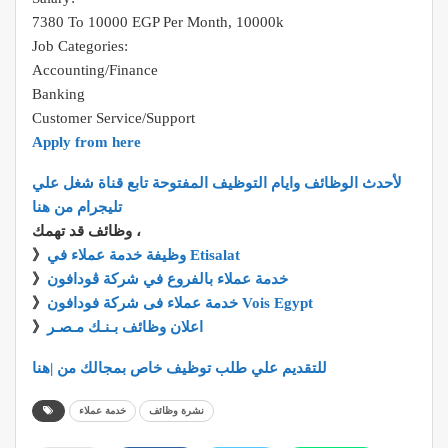
7380 To 10000 EGP Per Month, 10000k
Job Categories:
Accounting/Finance
Banking
Customer Service/Support
Apply from here
لأحدث الوظائف وايام التوظيف المفتوحة تابع قناة شغل علي
تليجرام من هنا
وظائف قد تهمك ،
وظيفة خدمة عملاء في Etisalat
》
خدمة عملاء بالفروع في شركة ڤودافون
》
خدمة عملاء فى شركة فودافون Vois Egypt
》
اعلان وظائف بـنـك مـصـر
》
للتقديم علي طلب توظيف خاص بمجالك من |هنا
نشرة وظائف
خدمة عملاء