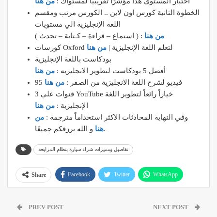
اختبار المستوى هذا مؤشرًا تقريبيًا لمستواك :
من هنا
الخطوة الثانية كورس اون لاين .. الكورس مرتب ومقسم
اللغة الإنجليزية الي مستويات
من هنا
( استماع – قراءة – كـتابة – تحدث ) :
كورسات Oxford لتعلم اللغة الإنجليزية |
من هنا
بودكاست باللغة الإنجليزية
أفضل 5 بودكاست لتطوير الانجليزيه :
من هنا
95 فيديو لشرح اللغة الانجليزية من الصفر :
من هنا
3 قنوات علي YouTube خياراً رائعاً لتطوير اللغة
الإنجليزية :
من هنا
وفي النهاية المحادثات الاكثر استخداماً مترجمة :
من
و الله يرزقكم جميعًا.
هنا
تفاصيل ومميزات شراء سيارة بنظام المرابحة
Facebook
Twitter
WhatsApp
Share
Pinterest
Email
Google+
PREV POST
NEXT POST
ReddIt