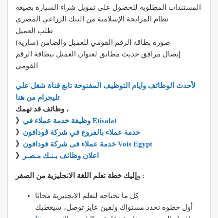
المستندات المطلوبة للحصول على تمويل شراء السيارة بصيغة
نظام المرابحة الإسلامية من البنك الزراعي المصري
طلب العميل
صورة بطاقة الرقم القومي للعميل والضامن (سارية)
إيصال مرافق حديث مطابق لعنوان العميل ببطاقة الرقم
القومي
لأحدث الوظائف وايام التوظيف المفتوحة تابع قناة شغل علي
تليجرام من هنا
وظائف قد تهمك ،
وظيفة خدمة عملاء في Etisalat
》
خدمة عملاء بالفروع في شركة ڤودافون
》
خدمة عملاء فى شركة فودافون Vois Egypt
》
اعلان وظائف بـنـك مـصـر
》
إليك خطة تعلم اللغة الانجليزية من الصفر :
و
كل ما تحتاجه لتعلم الانجليزية مجانًا
أول خطوة تحدد مستواك ولفين عايز توصل، سيعطيك