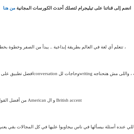
انضم إلى قناتنا على تيليجرام لتصلك أحدث الكورسات المجانية
من هنا
تتعلم أي لغة في العالم بطريقة إبداعية .. يبدأ من الصفر وخطوة بخطوة .. إنجليزي او فرنساوى او المانى او أسباني وغيرهم ،
من أفضل القواميس العالمية لمعرفة معني الكلمة وسماع النطق بال American و ال British accent