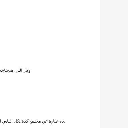
افضل تطبيق على الاطلاق عشان تتعلم انجليزي .. وهتلاقي فيه دروس للconversation وحاجات للwriting وكل اللى هتحتاجه ، واللى مش هتحتاجه.
ده عبارة عن مجتمع كدة لكل الناس اللي عنده أسئلة بيسألها في ناس بيجاوبوا عليها في كل المجالات بقي يعني اللي انت عايز تعرفه اسئلة عنه وهتلاقي اللي يجاوبك.