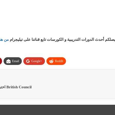
صلكم أحدث الدورات التدريبية و الكورسات تابع قناتنا على تيليجرام
من هن
Email
Google+
ReddIt
اختبار تحديد المستوى مقدم من المعهد الثقافي البريطاني British Council