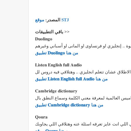
موقع STJ
المصدر:
باقي التطبيقات >>
𝐃𝐮𝐨𝐥𝐢𝐧𝐠𝐨
تطبيق 𝐃𝐮𝐨𝐥𝐢𝐧𝐠𝐨 من هنا
𝐋𝐢𝐬𝐭𝐞𝐧 𝐄𝐧𝐠𝐥𝐢𝐬𝐡 𝐟𝐮𝐥𝐥 𝐀𝐮𝐝𝐢𝐨
تطبيق 𝐋𝐢𝐬𝐭𝐞𝐧 𝐄𝐧𝐠𝐥𝐢𝐬𝐡 𝐟𝐮𝐥𝐥 𝐀𝐮𝐝𝐢𝐨 من هنا
‏𝐂𝐚𝐦𝐛𝐫𝐢𝐝𝐠𝐞 𝐝𝐢𝐜𝐭𝐢𝐨𝐧𝐚𝐫𝐲
تطبيق 𝐂𝐚𝐦𝐛𝐫𝐢𝐝𝐠𝐞 𝐝𝐢𝐜𝐭𝐢𝐨𝐧𝐚𝐫𝐲 من هنا
𝐐𝐨𝐮𝐫𝐚