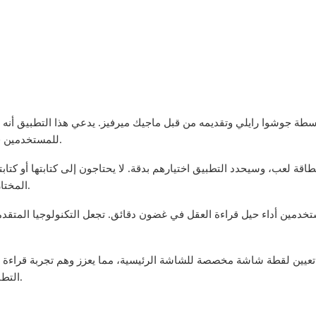
سطة جوشوا رايلي وتقديمه من قبل ماجيك ميرفيز. يدعي هذا التطبيق أنه أق
للمستخدمين قراءة عقل المشاهدين دون أي تفاعل أو اتصال جسدي.
ة لعب، وسيحدد التطبيق اختيارهم بدقة. لا يحتاجون إلى كتابتها أو كتابت
المختارة باستخدام صورة أو عن طريق قراءة عقلهم مباشرةً.
ستخدمين أداء حيل قراءة العقل في غضون دقائق. تجعل التكنولوجيا الم
تعيين لقطة شاشة مخصصة للشاشة الرئيسية، مما يعزز وهم تجربة قراءة العق
التطبيق ضروري لأي ساحر أو فنان يبحث عن إبهار جمهوره.