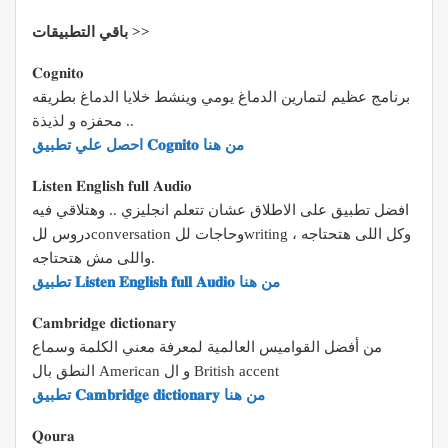
باقي التطبيقات >>
𝐂𝐨𝐠𝐧𝐢𝐭𝐨
برنامج عظيم لتمارين الدماغ يومي وينشط خلايا الدماغ بطريقه
محفزه و لذيذة ..
احصل علي تطبيق 𝐂𝐨𝐠𝐧𝐢𝐭𝐨 من هنا
𝐋𝐢𝐬𝐭𝐞𝐧 𝐄𝐧𝐠𝐥𝐢𝐬𝐡 𝐟𝐮𝐥𝐥 𝐀𝐮𝐝𝐢𝐨
افضل تطبيق على الاطلاق عشان تتعلم انجليزي .. وهتلاقي فيه
دروس للconversation وحاجات للwriting وكل اللى هتحتاجه ،
واللى مش هتحتاجه.
تطبيق 𝐋𝐢𝐬𝐭𝐞𝐧 𝐄𝐧𝐠𝐥𝐢𝐬𝐡 𝐟𝐮𝐥𝐥 𝐀𝐮𝐝𝐢𝐨 من هنا
‏𝐂𝐚𝐦𝐛𝐫𝐢𝐝𝐠𝐞 𝐝𝐢𝐜𝐭𝐢𝐨𝐧𝐚𝐫𝐲
من أفضل القواميس العالمية لمعرفة معني الكلمة وسماع
النطق بال American و ال British accent
تطبيق 𝐂𝐚𝐦𝐛𝐫𝐢𝐝𝐠𝐞 𝐝𝐢𝐜𝐭𝐢𝐨𝐧𝐚𝐫𝐲 من هنا
𝐐𝐨𝐮𝐫𝐚