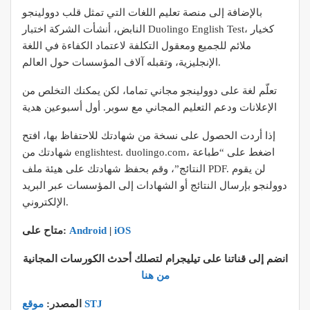
بالإضافة إلى منصة تعليم اللغات التي تمثل قلب دوولينجو
النابض، أنشأت الشركة اختبار Duolingo English Test، كخيار
ملائم للجميع ومعقول التكلفة لاعتماد الكفاءة في اللغة
الإنجليزية، وتقبله آلاف المؤسسات حول العالم.
‏تعلّم لغة على دوولينجو مجاني تماما، لكن يمكنك التخلص من
الإعلانات ودعم التعليم المجاني مع سوبر. أول أسبوعين هدية
إذا أردت الحصول على نسخة من شهادتك للاحتفاظ بها، افتح
شهادتك من englishtest. duolingo.com، اضغط على “طباعة
النتائج”، وقم بحفظ شهادتك على هيئة ملف PDF. لن يقوم
دوولنجو بإرسال النتائج أو الشهادات إلى المؤسسات عبر البريد
الإلكتروني.
iOS
|
Android
متاح على:
انضم إلى قناتنا على تيليجرام لتصلك أحدث الكورسات المجانية
من هنا
موقع STJ
المصدر: