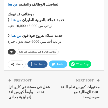
لتفاصيل الوظائف والتقديم
من هنا
وظائف قد تهمك ،
》خدمة عملاء بالعربية للطيران
من هنا
الراتب من 8,000 : 10,000 جنيه
》خدمة عملاء بفروع فودافون
من هنا
براتب أساسي 6000 جنيه بدون خبرة
وظائف شاغرة في مستشفى كليوباترا
Facebook
Twitter
WhatsApp
Share
Pinterest
Email
Google+
PREV POST
NEXT POST
ReddIt
محتويات كورس تعلم اللغة
شغل في مستشفى كليوباترا
الإيطالية مع BBC
2024 .. وأيضاً كورس لغة
Languages
إنجليزية مجاني