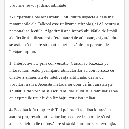
propriile nevoi și disponibilitate.
2-
Experiență personalizată: Unul dintre aspectele cele mai
remarcabile ale Talkpal este utilizarea tehnologiei AI pentru a
personaliza lecțiile. Algoritmii analizează abilitățile de limbă
ale fiecărui utilizator și oferă materiale adaptate, asigurându-
se astfel că fiecare student beneficiază de un parcurs de
învățare optim.
3-
Interactivitate prin conversație: Cursul se bazează pe
interacțiuni reale, permițând utilizatorilor să converseze cu
chatbots alimentați de inteligență artificială, dar și cu
vorbitori nativi. Această metodă nu doar că îmbunătățește
abilitățile de vorbire și ascultare, dar ajută și la familiarizarea
cu expresiile uzuale din limbajul cotidian italian.
4-
Feedback în timp real: Talkpal oferă feedback imediat
asupra progresului utilizatorilor, ceea ce le permite să își
ajusteze tehnicile de învățare și să își monitorizeze evoluția.