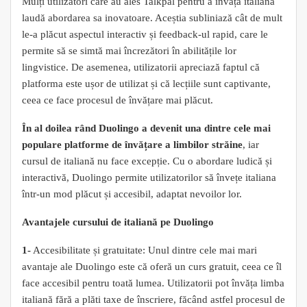
Mulți utilizatori care au ales Talkpal pentru a învăța italiană
laudă abordarea sa inovatoare. Aceștia subliniază cât de mult
le-a plăcut aspectul interactiv și feedback-ul rapid, care le
permite să se simtă mai încrezători în abilitățile lor
lingvistice. De asemenea, utilizatorii apreciază faptul că
platforma este ușor de utilizat și că lecțiile sunt captivante,
ceea ce face procesul de învățare mai plăcut.
În al doilea rând Duolingo a devenit una dintre cele mai
populare platforme de învățare a limbilor străine
, iar
cursul de italiană nu face excepție. Cu o abordare ludică și
interactivă, Duolingo permite utilizatorilor să învețe italiana
într-un mod plăcut și accesibil, adaptat nevoilor lor.
Avantajele cursului de italiană pe Duolingo
1-
Accesibilitate și gratuitate: Unul dintre cele mai mari
avantaje ale Duolingo este că oferă un curs gratuit, ceea ce îl
face accesibil pentru toată lumea. Utilizatorii pot învăța limba
italiană fără a plăti taxe de înscriere, făcând astfel procesul de