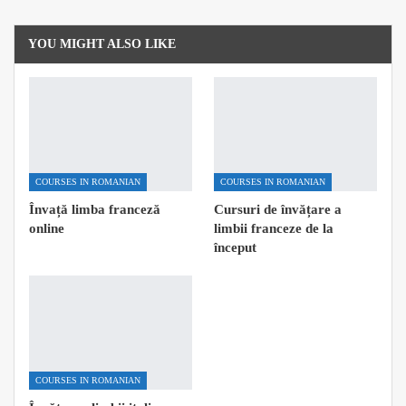
YOU MIGHT ALSO LIKE
COURSES IN ROMANIAN
COURSES IN ROMANIAN
Învață limba franceză
Cursuri de învățare a
online
limbii franceze de la
început
COURSES IN ROMANIAN