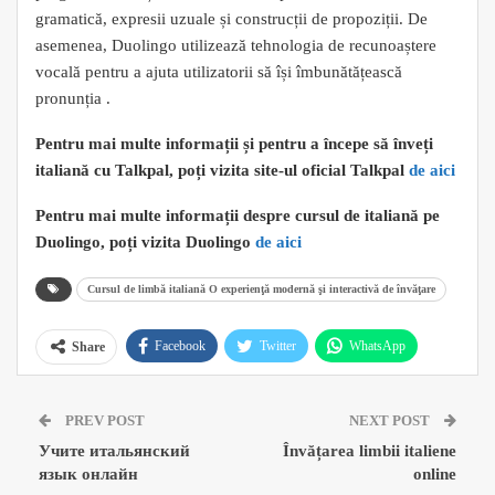
gramatică, expresii uzuale și construcții de propoziții. De
asemenea, Duolingo utilizează tehnologia de recunoaștere
vocală pentru a ajuta utilizatorii să își îmbunătățească
pronunția .
Pentru mai multe informații și pentru a începe să înveți
italiană cu Talkpal, poți vizita site-ul oficial Talkpal
de aici
Pentru mai multe informații despre cursul de italiană pe
Duolingo, poți vizita Duolingo
de aici
Cursul de limbă italiană O experienţă modernă şi interactivă de învăţare
Facebook
Twitter
WhatsApp
Share
Pinterest
Email
Google+
PREV POST
NEXT POST
ReddIt
Учите итальянский
Învățarea limbii italiene
язык онлайн
online