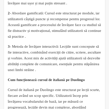
învățare mai ușor și mai puțin stresant .
2-
Abordare gamificată: Cursul este structurat pe module, iar
utilizatorii câștigă puncte și recompense pentru progresul lor.
Această gamificare a procesului de învățare face ca studiul să
fie distractiv și motivațional, stimulând utilizatorii să continue
să practice .
3-
Metoda de învățare interactivă: Lecțiile sunt concepute să
fie interactive, combinând exerciții de citire, scriere, ascultare
și vorbire. Acest mix de activități ajută utilizatorii să dezvolte
abilități complete de comunicare, esențiale pentru stăpânirea
unei limbi străine .
Cum funcționează cursul de italiană pe Duolingo
Cursul de italiană pe Duolingo este structurat pe lecții scurte,
fiecare având un scop specific. Utilizatorii încep prin
învățarea vocabularului de bază, iar pe măsură ce
progresează, lecțiile devin mai complexe, abordând