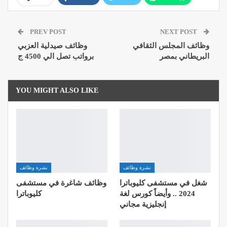
Pinterest
Email
Google+
PREV POST
NEXT POST
ReddIt
وظائف المجلس الثقافي
وظائف صيدلية العزبي
البريطاني بمصر
برواتب تصل الي 4500 ج
YOU MIGHT ALSO LIKE
نشرة وظائف
نشرة وظائف
شغل في مستشفى كليوباترا
وظائف شاغرة في مستشفى
2024 .. وأيضاً كورس لغة
كليوباترا
إنجليزية مجاني