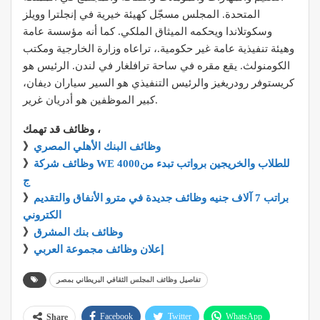
المتحدة. المجلس مسجّل كهيئة خيرية في إنجلترا وويلز
وسكوتلاندا ويحكمه الميثاق الملكي. كما أنه مؤسسة عامة
وهيئة تنفيذية عامة غير حكومية.، تراعاه وزارة الخارجية ومكتب
الكومنولث. يقع مقره في ساحة ترافلغار في لندن. الرئيس هو
كريستوفر رودريغيز والرئيس التنفيذي هو السير سياران ديفان،
كبير الموظفين هو أدريان غرير.
وظائف قد تهمك ،
وظائف البنك الأهلي المصري
》
وظائف شركة WE للطلاب والخريجين برواتب تبدء من4000
》
ج
براتب 7 آلاف جنيه وظائف جديدة في مترو الأنفاق والتقديم
》
الكتروني
وظائف بنك المشرق
》
إعلان وظائف مجموعة العربي
》
تفاصيل وظائف المجلس الثقافي البريطاني بمصر
Facebook
Twitter
WhatsApp
Share