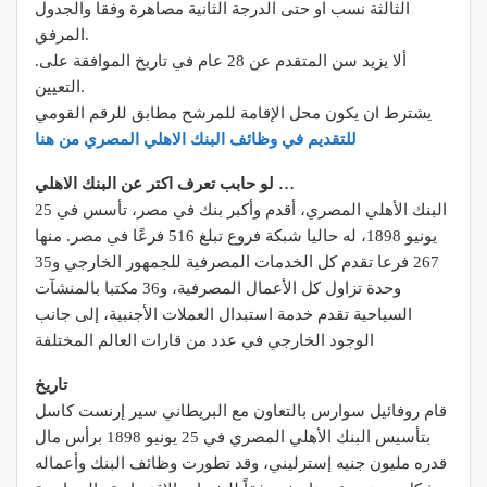
الثالثة نسب او حتى الدرجة الثانية مصاهرة وفقا والجدول
المرفق.
.ألا يزيد سن المتقدم عن 28 عام في تاريخ الموافقة على
التعيين.
يشترط ان يكون محل الإقامة للمرشح مطابق للرقم القومي
للتقديم في وظائف البنك الاهلي المصري من هنا
لو حابب تعرف اكتر عن البنك الاهلي …
البنك الأهلي المصري، أقدم وأكبر بنك في مصر، تأسس في 25
يونيو 1898، له حاليا شبكة فروع تبلغ 516 فرعًا في مصر. منها
267 فرعا تقدم كل الخدمات المصرفية للجمهور الخارجي و35
وحدة تزاول كل الأعمال المصرفية، و36 مكتبا بالمنشآت
السياحية تقدم خدمة استبدال العملات الأجنبية، إلى جانب
الوجود الخارجي في عدد من قارات العالم المختلفة
تاريخ
قام روفائيل سوارس بالتعاون مع البريطاني سير إرنست كاسل
بتأسيس البنك الأهلي المصري في 25 يونيو 1898 برأس مال
قدره مليون جنيه إسترليني، وقد تطورت وظائف البنك وأعماله