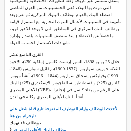
بشكل مستمر عبر تاريخه وفقاً للتغيرات الاقتصادية والسياسية
التي مرت بها البلاد، ففى الخمسينيات من القرن الماضي
اضطلع البنك بالقيام بوظائف البنوك المركزية ثم تفرغ بعد
تأميمه في الستينيات لأعمال البنوك التجارية مع استمرار قيامه
بوظائف البنك المركزي في المناطق التي لا يوجد للأخير فروع
بها فضلاً عن الاضطلاع منذ منتصف الستينيات بإصدار وإدارة
شهادات الاستثمار لحساب الدولة.
القرن التاسع عشر
خلال 25 يونيو 1898، السير إرنست كاسيل (ملكية 50٪)، الإخوة
الثلاثة جوزيف سواريس (1837-1900)، رفائيل سواريس (1846-
1909) وفيليكس إسحاق سواريس(1844 – 1906)، أنشأ مويس
كاتاوي (25٪) و قسطنطين سالفاجوس الإسكندري (25٪) البنك
الأهلي المصري (NBE)، على الرغم من بقاء كاسل في إنجلترا.
أنشأ البنك الأهلي المصري وكالة في لندن.
لأحدث الوظائف وايام التوظيف المفتوحة تابع قناة شغل علي
تليجرام من هنا
وظائف قد تهمك ،
وظائف البنك الأهلي المصري
》