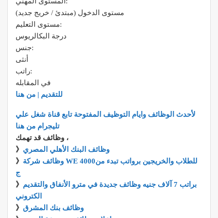
المستوى المهني:
مستوى الدخول (مبتدئ / خريج جديد)
مستوى التعليم:
درجة البكالريوس
جنس:
أنثى
راتب:
في المقابله
للتقديم | من هنا
لأحدث الوظائف وايام التوظيف المفتوحة تابع قناة شغل علي
تليجرام من هنا
وظائف قد تهمك ،
وظائف البنك الأهلي المصري
》
وظائف شركة WE للطلاب والخريجين برواتب تبدء من4000
》
ج
براتب 7 آلاف جنيه وظائف جديدة في مترو الأنفاق والتقديم
》
الكتروني
وظائف بنك المشرق
》