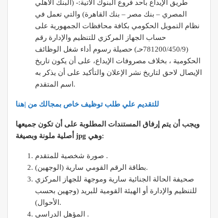
طريق الإيداع باحد فروع البنوك الآتية:- (البنك الأهلي
المصري – بنك مصر – بنك القاهرة) والتي تعمل في
نظام التمويل الحكومي بكافة محافظات الجمهورية على
حساب الجهاز المركزي للتنظيم والإدارة رقم
(781200/450/9حـ) حصيلة رسوم أداء شغل الوظائف
الحكومية ، بخلاف مصروفات الإيداع، على أن يكون تاريخ
الإيصال لاحق لتاريخ نشر الإعلان والتأكيد على أن يذكر به
اسم المتقدم.
للتقديم علي طلب توظيف خاص بمجالك من |هنا
ويجب أن يتم إرفاق المستندات المطلوبة على أن تكون جميعها
أصلية ملونة وبصيغة jpg وهي:
صورة شخصية للمتقدم .
بطاقة الرقم القومي سارية (الوجهين).
صحيفة الحالة الجنائية سارية وموجهة للجهاز المركزي
للتنظيم والإدارة أو الهيئة القومية للبريد (وجهين بحسب
الأحوال).
المؤهل الدراسي .