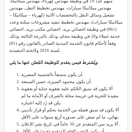
منهم عدد 19 في وظيفة مهندس كهرباء، مهندس ميكانيكا،
مهندس ميكانيكا سيارات، مهندس تخطيط النقل، مهندس
تشغيل وسائل النقل بالتخصصات الَاتية (كهرباء – ميكانيكا –
ميكانيكا سيارات)، مهندس تخطيط تنفيذ مشروعات ميكنة وعدد
(861) في وظيفة اخصائي بريد، اخصائي مكتب بريد، اخصائي
خدمة عملاء و20 في وظيفة محام، وذلك بالدرجة الثالثة، وذلك
وفقاً لأحكام قانون الخدمة المدنية الصادر بالقانون رقم (81)
لسنة 2016 ولائحته التنفيذية.
ويُشترط فيمن يتقدم للوظيفة المُعلن عنها ما يلي:
أن يكون متمتعاً بالجنسية المصرية.
أن يكون محمود السيرة، حسن السمعة.
ألا يكون قد سبق الحُكم عليه بعقوبة جناية أو بعقوبة
مقيدة للحرية في جريمة مخلة بالشرف أو الأمانة ما لم
يكن قد رُد إليه اعتباره.
ألا يكون قد سبق فصله من الخدمة بحكم أو قرار تأديبي
نهائي، ما لم تمض على صدوره أربع سنوات على الأقل.
ألا يزيد سن المتقدم عن 30 عاماً في تاريخ نشر الإعلان .
أن يكون التقديرالعام للمتقدم (جيد) على الأقل.