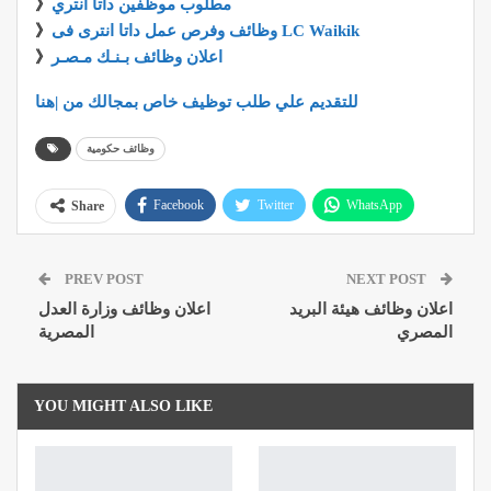
مطلوب موظفين داتا انتري
》
وظائف وفرص عمل داتا انترى فى LC Waikik
》
اعلان وظائف بـنـك مـصـر
》
للتقديم علي طلب توظيف خاص بمجالك من |هنا
وظائف حكومية
Facebook
Twitter
WhatsApp
Share
Pinterest
Email
Google+
PREV POST
NEXT POST
ReddIt
اعلان وظائف هيئة البريد
اعلان وظائف وزارة العدل
المصري
المصرية
YOU MIGHT ALSO LIKE