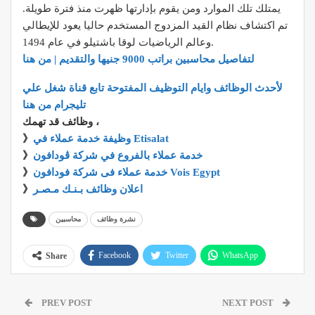
يمتلك تلك الموارد ومن يقوم بإدارتها ظهرت منذ فترة طويلة.
تم اكتشاف نظام القيد المزدوج المستخدم حاليا يعود للإيطالي
وعالم الرياضيات لوقا باشتيلو في عام 1494.
لتفاصيل
محاسبين براتب 9000 جنيها
والتقديم | من هنا
لأحدث الوظائف وايام التوظيف المفتوحة تابع قناة شغل علي
تليجرام من هنا
وظائف قد تهمك ،
وظيفة خدمة عملاء في Etisalat
》
خدمة عملاء بالفروع في شركة ڤودافون
》
خدمة عملاء فى شركة فودافون Vois Egypt
》
اعلان وظائف بـنـك مـصـر
》
نشرة وظائف
محاسبين
Facebook
Twitter
WhatsApp
Share
Pinterest
Email
Google+
PREV POST
NEXT POST
ReddIt