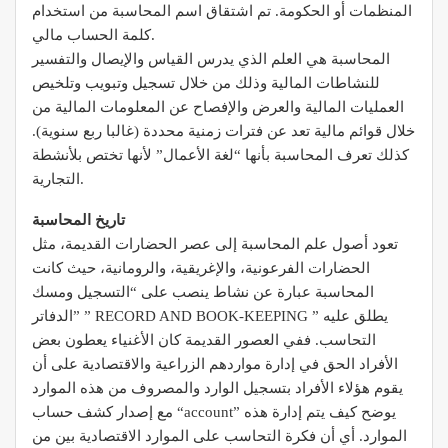
المنظمات أو الحكومة. تم اشتقاق اسم المحاسبة من استخدام
كلمة الحساب مالي.
المحاسبة هي العلم الذي يدرس القياس والإيصال والتفسير
للنشاطات المالية وذلك من خلال تسجيل وتبويب وتلخيص
العمليات المالية والعرض والإفصاح عن المعلومات المالية من
خلال قوائم مالية تعد عن فترات زمنية محددة (غالبا ربع سنوية).
كذلك تعرف المحاسبة بأنها “لغة الأعمال” لأنها تختص بلأنشطة
التجارية.
تاريخ المحاسبة
تعود أصول علم المحاسبة إلى عصر الحضارات القديمة، مثل
الحضارات الفرعونية، والإغريقية، والرومانية، حيث كانت
المحاسبة عبارة عن نشاط ينصب على “التسجيل ومسك
الدفاتر” ” RECORD AND BOOK-KEEPING ” يطلق عليه
التحاسب. ففي العصور القديمة كان الأغنياء يعطون بعض
الأفراد الحق في إدارة مواردهم الزراعية والاقتصادية على أن
يقوم هؤلاء الأفراد بتسجيل الوارد والمصروف من هذه الموارد
مع إصدار كشف حساب “account” يوضح كيف يتم إدارة هذه
الموارد. أي أن فكرة التحاسب على الموارد الاقتصادية بين من