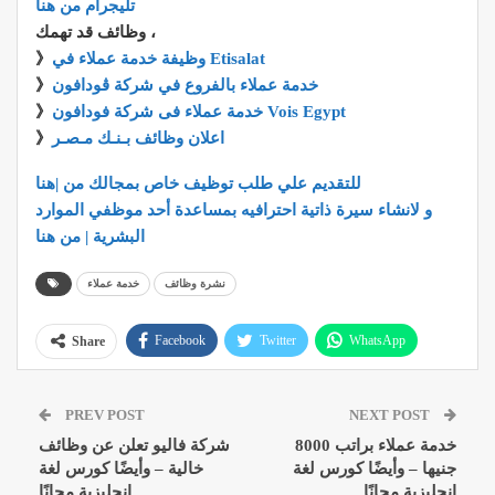
تليجرام من هنا
وظائف قد تهمك ،
وظيفة خدمة عملاء في Etisalat
》
خدمة عملاء بالفروع في شركة ڤودافون
》
خدمة عملاء فى شركة فودافون Vois Egypt
》
اعلان وظائف بـنـك مـصـر
》
للتقديم علي طلب توظيف خاص بمجالك من |هنا
و لانشاء سيرة ذاتية احترافيه بمساعدة أحد موظفي الموارد
البشرية | من هنا
نشرة وظائف
خدمة عملاء
Facebook
Twitter
WhatsApp
Share
Pinterest
Email
Google+
PREV POST
NEXT POST
ReddIt
خدمة عملاء براتب 8000
شركة فاليو تعلن عن وظائف
جنيها – وأيضًا كورس لغة
خالية – وأيضًا كورس لغة
إنجليزية مجانًا
إنجليزية مجانًا