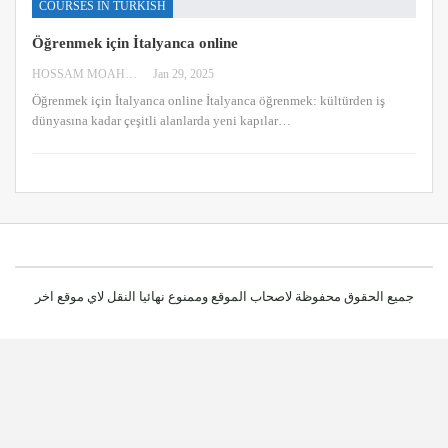
COURSES IN TURKISH
Öğrenmek için İtalyanca online
HOSSAM MOAHMED
Jan 29, 2025
Öğrenmek için İtalyanca online
İtalyanca öğrenmek: kültürden iş
dünyasına kadar çeşitli alanlarda yeni kapılar
…
جميع الحقوق محفوظة لاصحاب الموقع وممنوع نهائيا النقل لاي موقع اخر